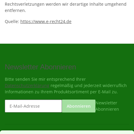
Rechtsverletzungen werden wir derartige Inhalte umgehend
entfernen.
Quelle:
https://www.e-recht24.de
Newsletter Abonnieren
Bitte senden Sie mir entsprechend Ihrer
Datenschutzerklärung
regelmäßig und jederzeit widerruflich
Informationen zu Ihrem Produktsortiment per E-Mail zu.
Newsletter
Abonnieren
Abonnieren
Gesetzliche Informationen