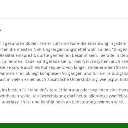
?
t gesunden Böden, reiner Luft und wäre die Ernährung in jedem H
örten die meisten Nahrungsergänzungsmittel wohl zu den "Dingen, d
alität entspricht, dürfte gemeinhin bekannt sein. Gerade in De
ge zu nennen. Dabei sind gerade sie für das Nervensystem auch s
sweise sowie auch als Konsequenz von länger andauerndem Stress.
wähnen sind, obliegt komplexen Vorgängen und für ein reibungslos
st in vielen Fällen auch zusätzliche Unterstützung, wie bspw. En
im besten Fall eine defizitäre Ernährung oder begleiten eine therap
einhalten sollte. Mit Berechtigung darf heute allerdings zweifello
 unerlässlich ist und künftig noch an Bedeutung gewinnen wird.