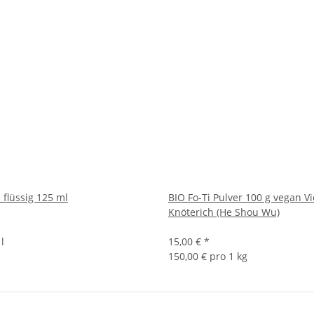
 flüssig 125 ml
BIO Fo-Ti Pulver 100 g vegan Vi
Knöterich (He Shou Wu)
l
15,00 €
*
150,00 € pro 1 kg