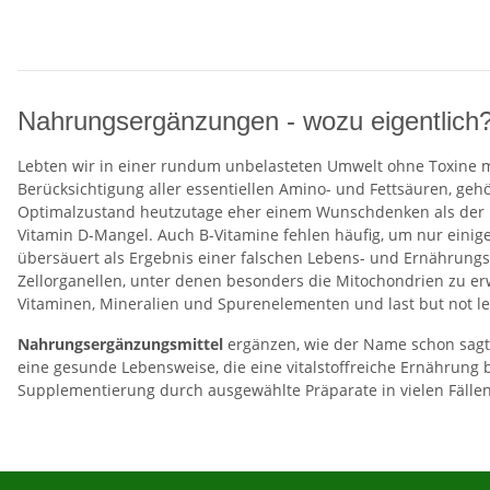
Nahrungsergänzungen - wozu eigentlich
Lebten wir in einer rundum unbelasteten Umwelt ohne Toxine mi
Berücksichtigung aller essentiellen Amino- und Fettsäuren, geh
Optimalzustand heutzutage eher einem Wunschdenken als der Re
Vitamin D-Mangel. Auch B-Vitamine fehlen häufig, um nur eini
übersäuert als Ergebnis einer falschen Lebens- und Ernährung
Zellorganellen, unter denen besonders die Mitochondrien zu er
Vitaminen, Mineralien und Spurenelementen und last but not lea
Nahrungsergänzungsmittel
ergänzen, wie der Name schon sagt, 
eine gesunde Lebensweise, die eine vitalstoffreiche Ernährung b
Supplementierung durch ausgewählte Präparate in vielen Fällen