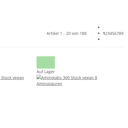
Artikel 1 - 20 von 188
1
2
3
4
5
6
7
8
9
Auf Lager