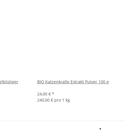
elblütiger
BIO Katzenkralle Extrakt Pulver 100 g
24,00 €
*
240,00 € pro 1 kg