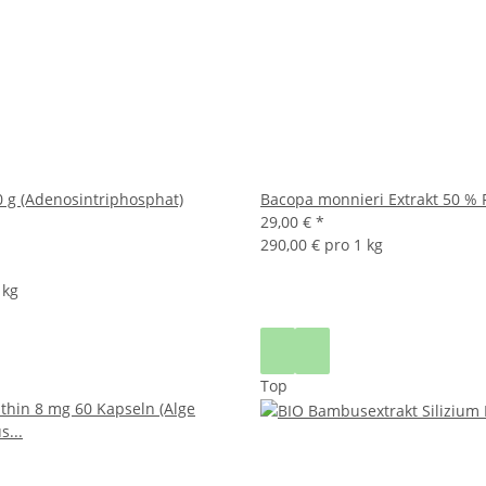
0 g (Adenosintriphosphat)
Bacopa monnieri Extrakt 50 % 
29,00 €
*
290,00 € pro 1 kg
 kg
Top