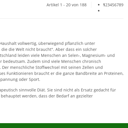
Artikel 1 - 20 von 188
1
2
3
4
5
6
7
8
9
aushalt vollwertig, überwiegend pflanzlich unter
ie die Welt nicht braucht". Aber dass ein solcher
utschland leiden viele Menschen an Selen-, Magnesium- und
ehr bedeutsam. Zudem sind viele Menschen chronisch
 Der menschliche Stoffwechsel mit seinen Zellen und
es Funktionieren braucht er die ganze Bandbreite an Proteinen,
tspannung oder Sport.
eutisch sinnvolle Diät. Sie sind nicht als Ersatz gedacht für
s behauptet werden, dass der Bedarf an gezielter