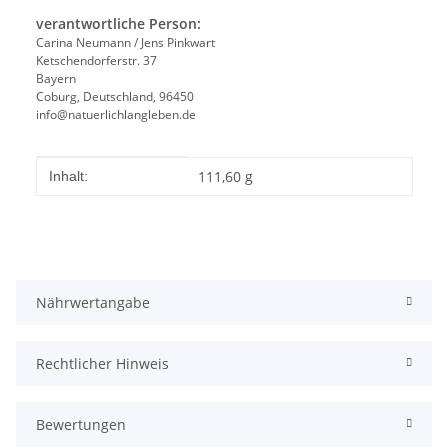
verantwortliche Person:
Carina Neumann / Jens Pinkwart
Ketschendorferstr. 37
Bayern
Coburg, Deutschland, 96450
info@natuerlichlangleben.de
Produkteigenschaft
Wert
111,60 g
Inhalt:
Nährwertangabe
Rechtlicher Hinweis
Bewertungen