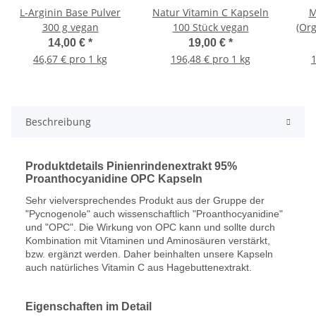
L-Arginin Base Pulver
Natur Vitamin C Kapseln
M
300 g vegan
100 Stück vegan
(Or
Or
14,00 €
*
19,00 €
*
46,67 € pro 1 kg
196,48 € pro 1 kg
1
Beschreibung
Produktdetails Pinienrindenextrakt 95%
Proanthocyanidine OPC Kapseln
Sehr vielversprechendes Produkt aus der Gruppe der
"Pycnogenole" auch wissenschaftlich "Proanthocyanidine"
und "OPC". Die Wirkung von OPC kann und sollte durch
Kombination mit Vitaminen und Aminosäuren verstärkt,
bzw. ergänzt werden. Daher beinhalten unsere Kapseln
auch natürliches Vitamin C aus Hagebuttenextrakt.
Eigenschaften im Detail