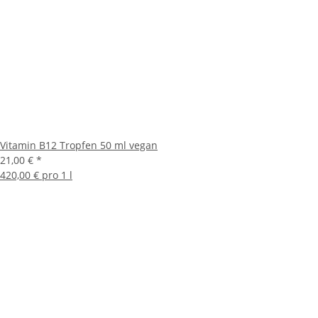
Vitamin B12 Tropfen 50 ml vegan
21,00 €
*
420,00 € pro 1 l