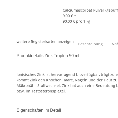
Calciumascorbat Pulver (gepuf
9,00 €
*
90,00 € pro 1 kg
weitere Registerkarten anzeigen
Beschreibung
Nä
Produktdetails Zink Tropfen 50 ml
Ionisisches Zink ist hervorragend bioverfügbar, trägt z
kommt Zink den Knochen,Haare, Nägeln und der Haut zu Gu
Mäkronähr-Stoffwechsel. Zink hat auch eine Bedeutung bei
bzw. im Testosteronspiegel.
Eigenschaften im Detail