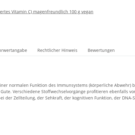
fertes Vitamin C) magenfreundlich 100 g vegan
hrwertangabe
Rechtlicher Hinweis
Bewertungen
u einer normalen Funktion des Immunsystems (körperliche Abwehr) b
te. Verschiedene Stoffwechselvorgänge profitieren ebenfalls von Z
 der Zellteilung, der Sehkraft, der kognitiven Funktion, der DNA-