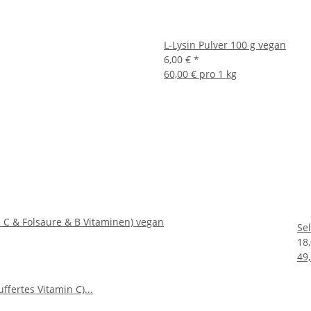
L-Lysin Pulver 100 g vegan
6,00 €
*
60,00 € pro 1 kg
n C & Folsäure & B Vitaminen) vegan
Se
18
49