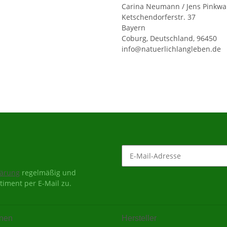
Carina Neumann / Jens Pinkwa
Ketschendorferstr. 37
Bayern
Coburg, Deutschland, 96450
info@natuerlichlangleben.de
lärung
regelmäßig und
timent per E-Mail zu.
onen
Hersteller