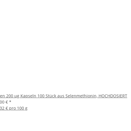
len 200 µg Kapseln 100 Stück aus Selenmethionin, HOCHDOSIERT
,00 €
*
,32 € pro 100 g