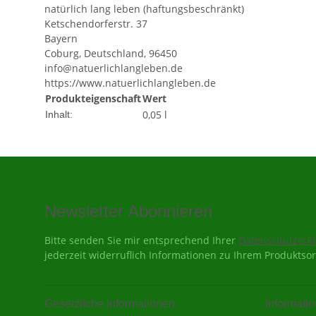
natürlich lang leben (haftungsbeschränkt)
Ketschendorferstr. 37
Bayern
Coburg, Deutschland, 96450
info@natuerlichlangleben.de
https://www.natuerlichlangleben.de
Produkteigenschaft
Wert
0,05 l
Inhalt:
Newsletter Abonnieren
Bitte senden Sie mir entsprechend Ihrer
Datenschutzerk
jederzeit widerruflich Informationen zu Ihrem Produktsor
Gesetzliche Informationen
Informati