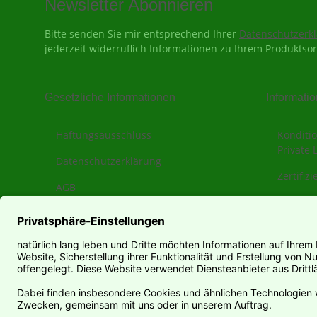
Newsletter Abonnieren
Bitte senden Sie mir entsprechend Ihrer
Datenschutzerk
jederzeit widerruflich Informationen zu Ihrem Produktsor
Gesetzliche Informationen
Informati
Haftungsausschluss
Konditio
Private 
Datenschutzerklärung
Zertifiz
AGB
Über un
Sitemap
Zahlung
Impressum
Versand
Widerrufsrecht
Newslet
Teilwide