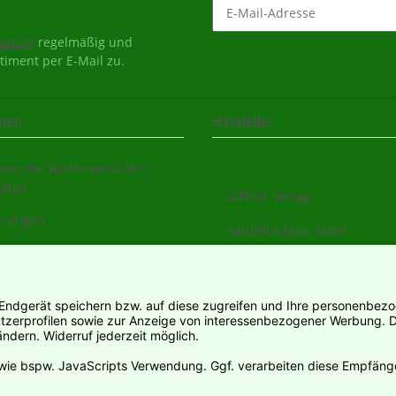
lärung
regelmäßig und
timent per E-Mail zu.
onen
Hersteller
nen für Wiederverkäufer /
Label
IATROS Verlag
ierungen
natürlich lang leben
s
sarten
informationen
ter
rruf