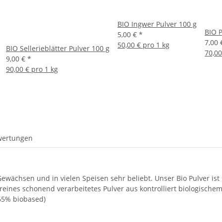
BIO Ingwer Pulver 100 g
BIO P
5,00 €
*
7,00
50,00 € pro 1 kg
BIO Sellerieblätter Pulver 100 g
70,00
9,00 €
*
90,00 € pro 1 kg
wertungen
ewächsen und in vielen Speisen sehr beliebt. Unser Bio Pulver ist s
 reines schonend verarbeitetes Pulver aus kontrolliert biologische
65% biobased)