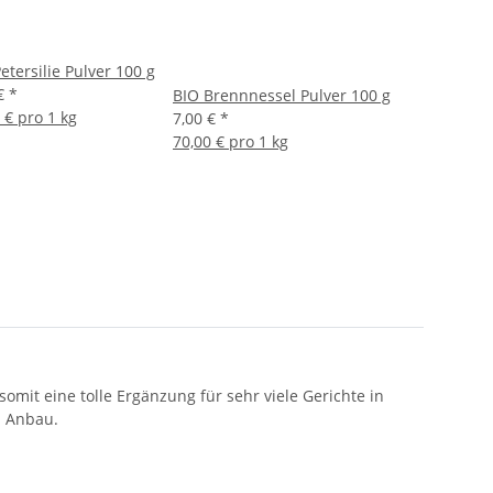
etersilie Pulver 100 g
 €
*
BIO Brennnessel Pulver 100 g
 € pro 1 kg
7,00 €
*
70,00 € pro 1 kg
omit eine tolle Ergänzung für sehr viele Gerichte in
m Anbau.