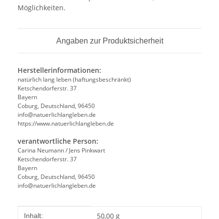
Möglichkeiten.
Angaben zur Produktsicherheit
Herstellerinformationen:
natürlich lang leben (haftungsbeschränkt)
Ketschendorferstr. 37
Bayern
Coburg, Deutschland, 96450
info@natuerlichlangleben.de
https://www.natuerlichlangleben.de
verantwortliche Person:
Carina Neumann / Jens Pinkwart
Ketschendorferstr. 37
Bayern
Coburg, Deutschland, 96450
info@natuerlichlangleben.de
Produkteigenschaft
Wert
50,00 g
Inhalt: