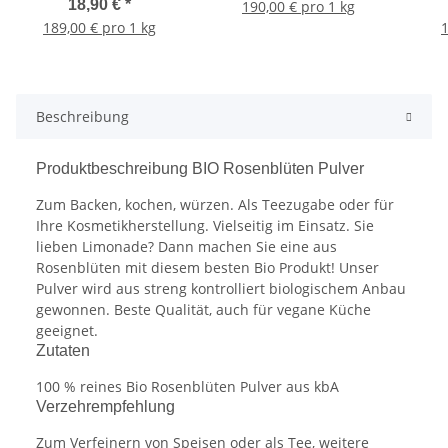
vegan
18,90 €
*
190,00 € pro 1 kg
189,00 € pro 1 kg
1
Beschreibung
Produktbeschreibung BIO Rosenblüten Pulver
Zum Backen, kochen, würzen. Als Teezugabe oder für
Ihre Kosmetikherstellung. Vielseitig im Einsatz. Sie
lieben Limonade? Dann machen Sie eine aus
Rosenblüten mit diesem besten Bio Produkt! Unser
Pulver wird aus streng kontrolliert biologischem Anbau
gewonnen. Beste Qualität, auch für vegane Küche
geeignet.
Zutaten
100 % reines Bio Rosenblüten Pulver aus kbA
Verzehrempfehlung
Zum Verfeinern von Speisen oder als Tee, weitere