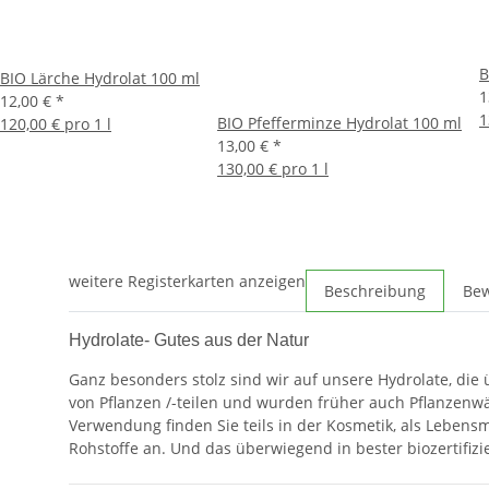
B
BIO Lärche Hydrolat 100 ml
1
12,00 €
*
1
BIO Pfefferminze Hydrolat 100 ml
120,00 € pro 1 l
13,00 €
*
130,00 € pro 1 l
weitere Registerkarten anzeigen
Beschreibung
Be
Hydrolate- Gutes aus der Natur
Ganz besonders stolz sind wir auf unsere Hydrolate, die
von Pflanzen /-teilen und wurden früher auch Pflanzenwä
Verwendung finden Sie teils in der Kosmetik, als Lebensm
Rohstoffe an. Und das überwiegend in bester biozertifizie