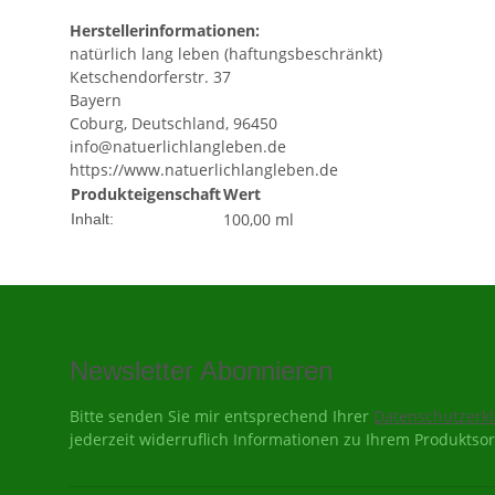
Herstellerinformationen:
natürlich lang leben (haftungsbeschränkt)
Ketschendorferstr. 37
Bayern
Coburg, Deutschland, 96450
info@natuerlichlangleben.de
https://www.natuerlichlangleben.de
Produkteigenschaft
Wert
100,00 ml
Inhalt:
Newsletter Abonnieren
Bitte senden Sie mir entsprechend Ihrer
Datenschutzerk
jederzeit widerruflich Informationen zu Ihrem Produktsor