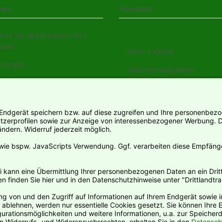
onen
Hersteller
nen für Wiederverkäufer /
Label
IATROS Verlag
ierungen
natürlich lang leben
s
sarten
informationen
ter
rruf