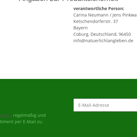
verantwortliche Person:
Carina Neumann / Jens Pinkwa
Ketschendorferstr. 37
Bayern
Coburg, Deutschland, 96450
info@natuerlichlangleben.de
lärung
regelmäßig und
timent per E-Mail zu.