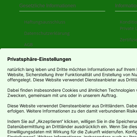
Gesetzliche Informationen
Informati
Haftungsausschluss
Konditio
Private 
Datenschutzerklärung
Zertifiz
AGB
Über un
Sitemap
Zahlung
Impressum
Versand
Widerrufsrecht
Newslet
Teilwide
Vertrag widerrufen