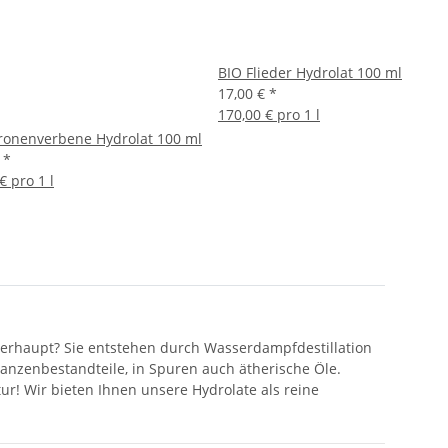
BIO Flieder Hydrolat 100 ml
17,00 €
*
170,00 € pro 1 l
tronenverbene Hydrolat 100 ml
€
*
€ pro 1 l
überhaupt? Sie entstehen durch Wasserdampfdestillation
lanzenbestandteile, in Spuren auch ätherische Öle.
ur! Wir bieten Ihnen unsere Hydrolate als reine