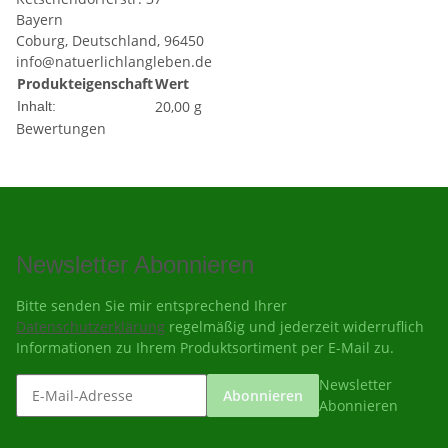
Bayern
Coburg, Deutschland, 96450
info@natuerlichlangleben.de
Produkteigenschaft
Wert
20,00 g
Inhalt:
Bewertungen
Newsletter Abonnieren
Bitte senden Sie mir entsprechend Ihrer
Datenschutzerklärung
regelmäßig und jederzeit widerruflich
Informationen zu Ihrem Produktsortiment per E-Mail zu.
Newsletter
Abonnieren
Abonnieren