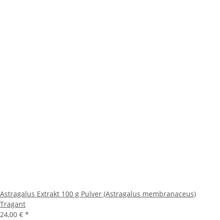
Astragalus Extrakt 100 g Pulver (Astragalus membranaceus)
Tragant
24,00 €
*