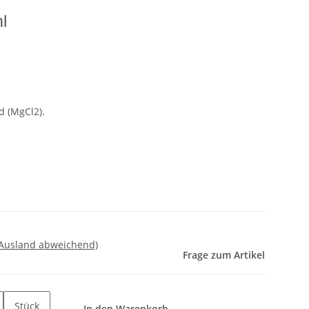
l
d (MgCl2).
 Ausland abweichend)
Frage zum Artikel
Stück
In den Warenkorb