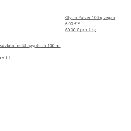
Glycin Pulver 100 g vegan
6,00 €
*
60,00 € pro 1 kg
arzkümmelöl ägyptisch 100 ml
ro 1 l