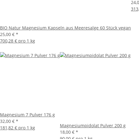
24,
313
BIO Natur Magnesium Kapseln aus Meeresalge 60 Stück vegan
25,00 €
*
700,28 € pro 1 kg
Magnesium 7 Pulver 176 g
32,00 €
*
Magnesiumpidolat Pulver 200 g
181,82 € pro 1 kg
18,00 €
*
90,00 € pro 1 kg