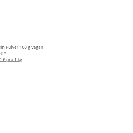
sin Pulver 100 g vegan
 €
*
0 € pro 1 kg