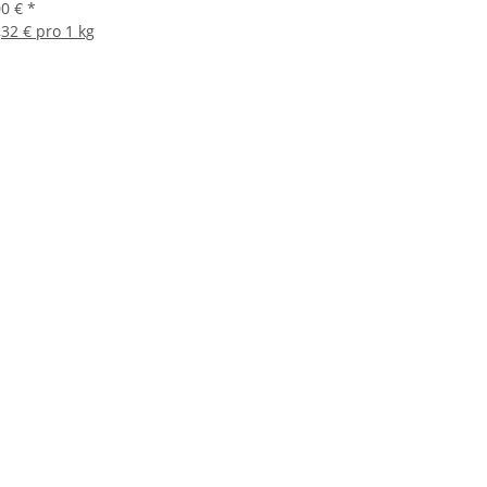
00 €
*
,32 € pro 1 kg