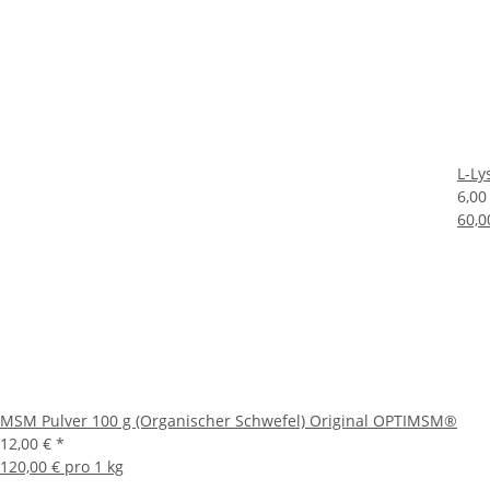
L-Ly
6,00
60,0
MSM Pulver 100 g (Organischer Schwefel) Original OPTIMSM®
12,00 €
*
120,00 € pro 1 kg