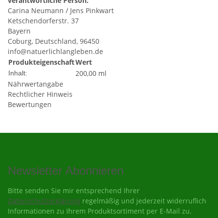
verantwortliche Person:
Carina Neumann / Jens Pinkwart
Ketschendorferstr. 37
Bayern
Coburg, Deutschland, 96450
info@natuerlichlangleben.de
Produkteigenschaft
Wert
200,00 ml
Inhalt:
Nährwertangabe
Rechtlicher Hinweis
Bewertungen
Newsletter Abonnieren
Bitte senden Sie mir entsprechend Ihrer
Datenschutzerklärung
regelmäßig und jederzeit widerruflich
Informationen zu Ihrem Produktsortiment per E-Mail zu.