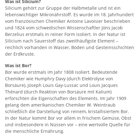
Was ist Silicium?
Silicium gehört zur Gruppe der Halbmetalle und ist ein
lebenswichtiger Mikronährstoff. Es wurde im 18. Jahrhundert
vom französischen Chemiker Antoine Lavoisier beschrieben
und 1824 vom schwedischen Wissenschaftler Jöns Jacob
Berzelius erstmals in reiner Form isoliert. In der Natur ist
Silicium nach Sauerstoff das zweithäufigste Element –
reichlich vorhanden in Wasser, Böden und Gesteinsschichten
der Erdkruste.
Was ist Bor?
Bor wurde erstmals im Jahr 1808 isoliert. Bedeutende
Chemiker wie Humphry Davy (durch Elektrolyse von
Borsäure), Joseph Louis Gay-Lussac und Louis Jacques
Thénard (durch Reaktion von Borsäure mit Kalium)
erforschten die Eigenschaften des Elements. Im Jahr 1909
gelang dem amerikanischen Chemiker W. Weintraub
schließlich die Darstellung von reinem, kristallisiertem Bor.
In der Natur kommt Bor vor allem in frischem Gemüse, Obst
und insbesondere in Nüssen vor – eine wertvolle Quelle für
die menschliche Ernährung.