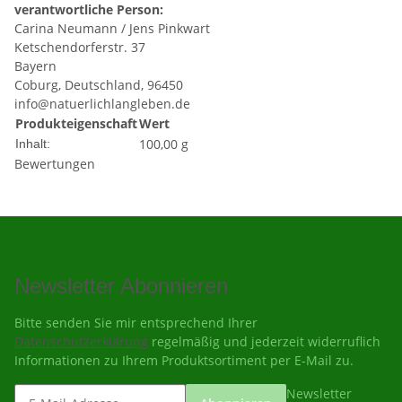
verantwortliche Person:
Carina Neumann / Jens Pinkwart
Ketschendorferstr. 37
Bayern
Coburg, Deutschland, 96450
info@natuerlichlangleben.de
Produkteigenschaft
Wert
100,00 g
Inhalt:
Bewertungen
Newsletter Abonnieren
Bitte senden Sie mir entsprechend Ihrer
Datenschutzerklärung
regelmäßig und jederzeit widerruflich
Informationen zu Ihrem Produktsortiment per E-Mail zu.
Newsletter