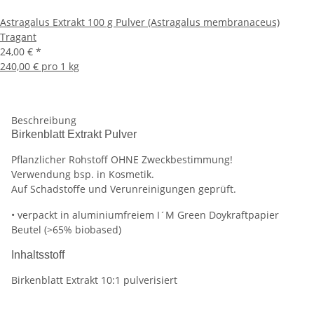
Astragalus Extrakt 100 g Pulver (Astragalus membranaceus)
Tragant
24,00 €
*
240,00 € pro 1 kg
Beschreibung
Birkenblatt Extrakt Pulver
Pflanzlicher Rohstoff OHNE Zweckbestimmung!
Verwendung bsp. in Kosmetik.
Auf Schadstoffe und Verunreinigungen geprüft.
• verpackt in aluminiumfreiem I´M Green Doykraftpapier
Beutel (>65% biobased)
Inhaltsstoff
Birkenblatt Extrakt 10:1 pulverisiert