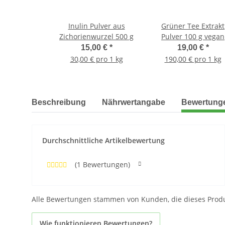
Inulin Pulver aus
Grüner Tee Extrakt
Zichorienwurzel 500 g
Pulver 100 g vegan
(Epigallocatechingall
15,00 €
*
19,00 €
*
Catechine,
30,00 € pro 1 kg
190,00 € pro 1 kg
Epigallocatechin)
weitere Registerkarten anzeigen
Beschreibung
Nährwertangabe
Bewertung
Durchschnittliche Artikelbewertung
(1 Bewertungen)
Alle Bewertungen stammen von Kunden, die dieses Prod
Wie funktionieren Bewertungen?