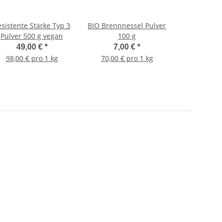
sistente Stärke Typ 3
BIO Brennnessel Pulver
Pulver 500 g vegan
100 g
49,00 €
*
7,00 €
*
98,00 € pro 1 kg
70,00 € pro 1 kg