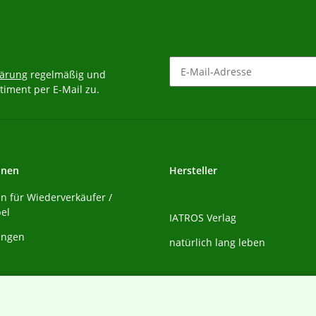
lärung
regelmäßig und
timent per E-Mail zu.
Newsletter Abonnieren
onen
Hersteller
n für Wiederverkäufer /
bel
IATROS Verlag
rungen
natürlich lang leben
rten
formationen