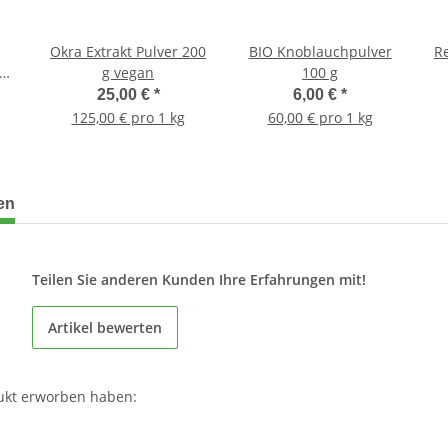
Okra Extrakt Pulver 200
BIO Knoblauchpulver
Re
g vegan
100 g
at,
25,00 €
*
6,00 €
*
125,00 € pro 1 kg
60,00 € pro 1 kg
en
Teilen Sie anderen Kunden Ihre Erfahrungen mit!
Artikel bewerten
ukt erworben haben: