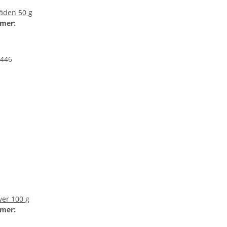
Fäden 50 g
mer:
446
ver 100 g
mer: