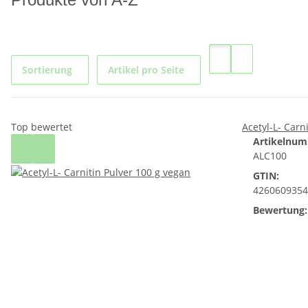
Sortierung
Artikel pro Seite
Top bewertet
Acetyl-L- Carn
Artikelnum
ALC100
GTIN:
4260609354
Bewertung: