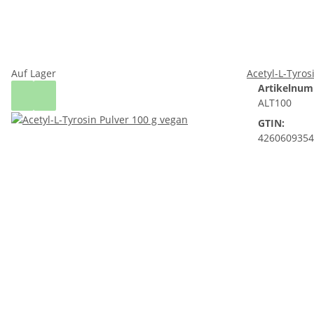
Auf Lager
Acetyl-L-Tyros
Artikelnum
ALT100
GTIN:
4260609354