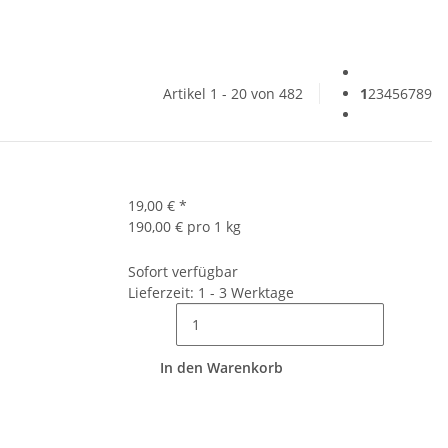
Artikel 1 - 20 von 482
1
2
3
4
5
6
7
8
9
19,00 €
*
190,00 € pro 1 kg
Sofort verfügbar
Lieferzeit: 1 - 3 Werktage
In den Warenkorb