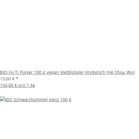
BIO Fo-Ti Pulver 100 g vegan Vielblütiger Knöterich (He Shou Wu)
15,00 €
*
150,00 € pro 1 kg