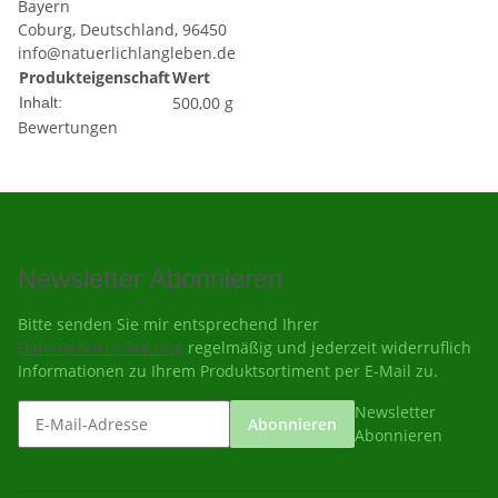
Bayern
Coburg, Deutschland, 96450
info@natuerlichlangleben.de
Produkteigenschaft
Wert
500,00 g
Inhalt:
Bewertungen
Newsletter Abonnieren
Bitte senden Sie mir entsprechend Ihrer
Datenschutzerklärung
regelmäßig und jederzeit widerruflich
Informationen zu Ihrem Produktsortiment per E-Mail zu.
Newsletter
Abonnieren
Abonnieren