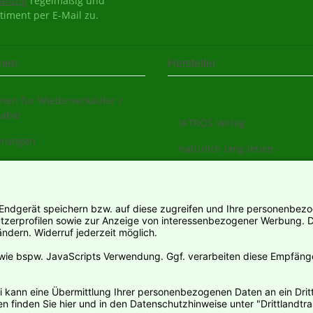
lärung
regelmäßig und
timent per E-Mail zu.
onen
Hersteller
nen für Wiederverkäufer /
Label
IATROS Verlag
ierungen
natürlich lang leben
s
sarten
informationen
ter
rruf