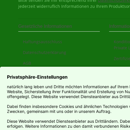
Bitte senden Sie mir entsprechend Ihrer
Datenschutzerk
jederzeit widerruflich Informationen zu Ihrem Produktsor
Gesetzliche Informationen
Informati
Haftungsausschluss
Konditio
Private 
Datenschutzerklärung
Zertifiz
AGB
Über un
Sitemap
Zahlung
Impressum
Versand
Widerrufsrecht
Newslet
Teilwide