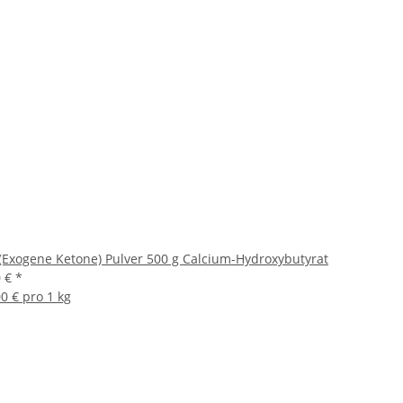
(Exogene Ketone) Pulver 500 g Calcium-Hydroxybutyrat
0 €
*
0 € pro 1 kg