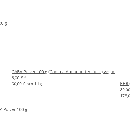
00 g
GABA Pulver 100 g (Gamma Aminobuttersäure) vegan
6,00 €
*
BHB 
60,00 € pro 1 kg
89,0
178,0