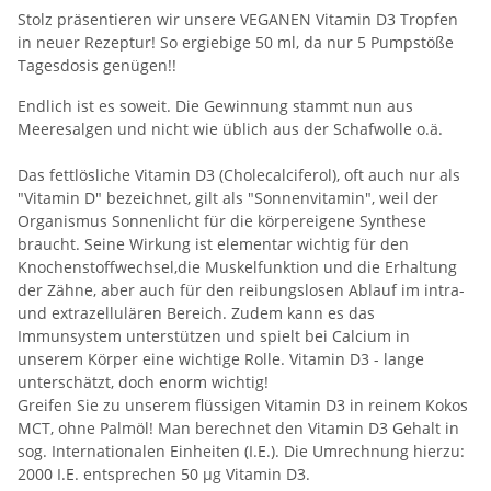
Stolz präsentieren wir unsere VEGANEN Vitamin D3 Tropfen
in neuer Rezeptur! So ergiebige 50 ml, da nur 5 Pumpstöße
Tagesdosis genügen!!
Endlich ist es soweit. Die Gewinnung stammt nun aus
Meeresalgen und nicht wie üblich aus der Schafwolle o.ä.
Das fettlösliche Vitamin D3 (Cholecalciferol), oft auch nur als
"Vitamin D" bezeichnet, gilt als "Sonnenvitamin", weil der
Organismus Sonnenlicht für die körpereigene Synthese
braucht. Seine Wirkung ist elementar wichtig für den
Knochenstoffwechsel,die Muskelfunktion und die Erhaltung
der Zähne, aber auch für den reibungslosen Ablauf im intra-
und extrazellulären Bereich. Zudem kann es das
Immunsystem unterstützen und spielt bei Calcium in
unserem Körper eine wichtige Rolle. Vitamin D3 - lange
unterschätzt, doch enorm wichtig!
Greifen Sie zu unserem flüssigen Vitamin D3 in reinem Kokos
MCT, ohne Palmöl! Man berechnet den Vitamin D3 Gehalt in
sog. Internationalen Einheiten (I.E.). Die Umrechnung hierzu:
2000 I.E. entsprechen 50 µg Vitamin D3.