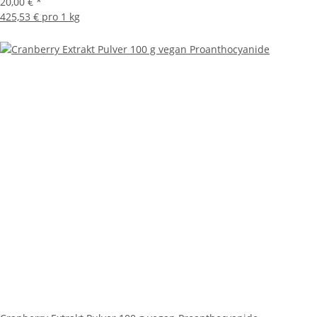
20,00 €
*
425,53 € pro 1 kg