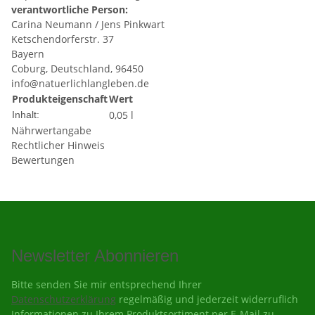
verantwortliche Person:
Carina Neumann / Jens Pinkwart
Ketschendorferstr. 37
Bayern
Coburg, Deutschland, 96450
info@natuerlichlangleben.de
Produkteigenschaft
Wert
0,05 l
Inhalt:
Nährwertangabe
Rechtlicher Hinweis
Bewertungen
Newsletter Abonnieren
Bitte senden Sie mir entsprechend Ihrer
Datenschutzerklärung
regelmäßig und jederzeit widerruflich
Informationen zu Ihrem Produktsortiment per E-Mail zu.