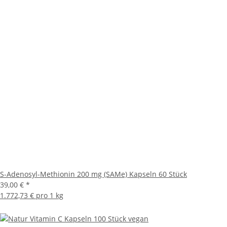
S-Adenosyl-Methionin 200 mg (SAMe) Kapseln 60 Stück
39,00 €
*
1.772,73 € pro 1 kg