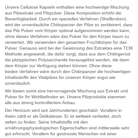
Unsere Cellulose Kapseln enthalten eine hochwertige Mischung
aus Pilzextrakt und Pilzpulver. Diese Komposition erhöht die
Bioverfügbarkeit. Durch ein spezielles Verfahren (Shellbroken),
wird der unverdauliche Chitinpanzer der Pilze so zerkleinert, dass
das Pilz Pulver vom Körper optimal aufgenommen werden kann,
ohne dieses Verfahren wäre das Pulver für den Körper kaum zu
verwerten. Wir verwenden den gesamten Fruchtkörper für das
Pulver. Genauso wird bei der Gewinnung des Extraktes eine TCM
Methode angewandt, die dafür sorgt, dass aus dem Chitingerüst
die pilztypischen Polysaccharide herausgelöst werden, die dann
dem Körper zur Verfügung stehen können. Ohne diese
beiden Verfahren wäre durch den Chitinpanzer die hochwertigen
Inhaltsstoffe des Vitalpilzes für unseren Körper sogut wie
unverdaulich.
Wir bieten somit eine hervorragende Mischung aus Extrakt und
Pulver für Ihr Wohlbefinden an. Unsere Pilzprodukte stammen
alle aus streng kontrolliertem Anbau.
Der Hericium wird seit Jahrhunderten geschätzt. Vorallem in
Asien zählt er als Delikatesse. Er ist weltweit verbeitet, doch
selten zu finden. Seine Inhaltstoffe mit den
ernährungsphysiologischen Eigenschaften sind mittlerweile sehr
gut erforscht. Vorallem für gestresste Menschen mit einer